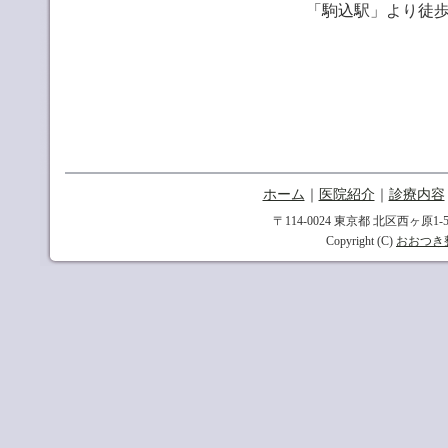
「駒込駅」より徒歩
ホーム
｜
医院紹介
｜
診療内容
〒114-0024 東京都 北区西ヶ原1-5
Copyright (C)
おおつき